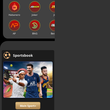
Habanero
Joker
Jili
Micro
Ace333
AP
BNG
Betsoft
CQ9
Mario
Sportsbook
Pertempuran
Main Sport+
Main Pertempuran