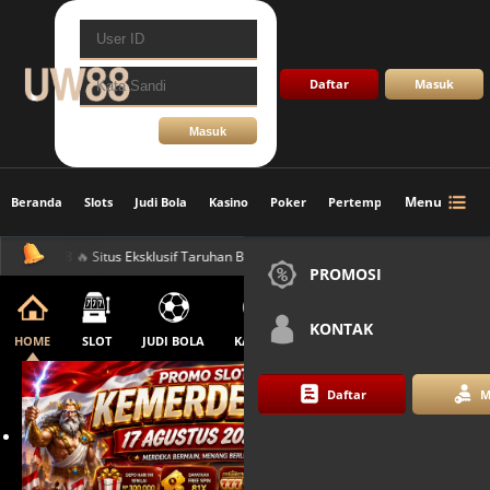
SLOT
JUDI BOLA
Daftar
Masuk
POKER
PERTEMPURAN
Menu
Beranda
Slots
Judi Bola
Kasino
Poker
Pertempuran
Togel
BERANDA
i UW88 🔥 Situs Eksklusif Taruhan Bola, Casino, Slot, Togel Terbaik & Terperc
PROMOSI
KONTAK
HOME
SLOT
JUDI BOLA
KASINO
POKER
PERTEMPURAN
Daftar
M