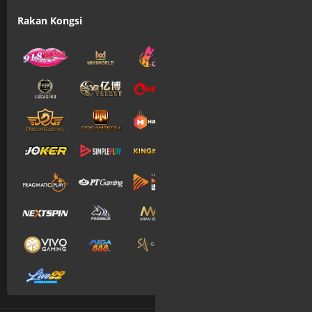
penjudi dari berbagai penjuru akhirnya hadir di Indonesia yaitu platform judi
terbaik, terpercaya dan dibekali juga kesenangan maksimal yang di
Rakan Kongsi
dapatkan disini.
Bandar bola
adalah salah satu tema terbaik yang diburu
para penjudi kelas kakap yang ingin bertaruh untuk menebak pemenang
pertandingan sepak bola. Faktor ketepatan dalam memprediksi tim akan
membutuhkan perhatian khusus yang maksimal. Bahkan para generasi
milenial yang kini tergabung dalam komunitas penjudi sekarang juga
berlomba-lomba memburu kesenangan judi dari bandar bola Indonesia.
Kesenangan bandar bola online Indonesia dapat Anda nikmati juga sebagai
hiburan bersama kerabat dan kawan untuk bertaruh dalam permainan seru.
Indonesia bandar bola di UW88 juga sangat dikagumi para pecinta kasino
Indonesia yang berada di luar negri. Karena UW88 dengan susah payah
telah membangun kepercayaan para pecinta kasino dan sekaranglah saat
yang tepat bagi Anda untuk menggunakan platform ini sebagai platform
utama untuk sesi menarik perjudian Anda.
Taruhan Sabung Ayam – Mirip dengan menebak pemenang
sepak bola?
Bisa dikatakan bahwa tema
sabung ayam Indonesia
ini agaknya memang
beda tipis dengan taruhan seperti bandar bola Indonesia ataupun agen judi
bola Indonesia. kesamaannya adalah menebak salah satu pemenang dari
dua tim yang bertarung di lapangan. Sedangkan pada sabung ayam
Indonesia ini adalah ayam yang berkelahi satu lawan satu yang bahkan tema
ini sering kali membuat hati gentar karena biasanya ayam-ayam jantan ini
berkelahi hingga meregang nyawa. Memang sedikit kejam kedengarannya