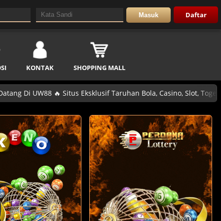
Daftar
SI
KONTAK
SHOPPING MALL
ng Di UW88 🔥 Situs Eksklusif Taruhan Bola, Casino, Slot, Togel T