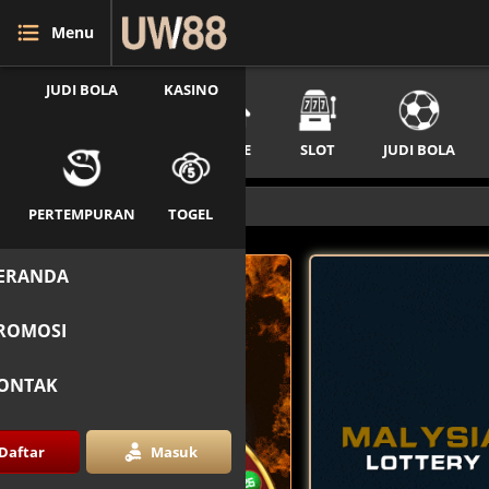
Menu
JUDI BOLA
KASINO
HOME
SLOT
JUDI BOLA
PERTEMPURAN
TOGEL
ERANDA
ROMOSI
ONTAK
Daftar
Masuk