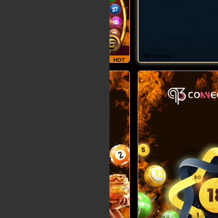
4D Lottery
MyLucky6