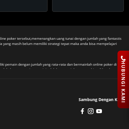
line poker tersebut,memenangkan uang tunai dengan jumlah yang fantastis
nda yang masih belum memiliki strategi tepat maka anda bisa mempelajari
HUBUNGI KAMI
liki pemain dengan jumlah yang rata-rata dan bermainlah online poker di meja
 lakukan pergantin room,ini adalah strategi dasar yang bisa di katakan
rlu ragu untuk mengambil tindakan fold,meskipun sudah kesekian kali
uang yang besar,dan jika hal tersebut datang berkali-kali maka kemenangan
.
Sambung Dengan Kami
a tidak menghabiskan uang tersebut dalam satu meja permainan poker
ormulir tarik dana dan operator situs video poker online UW88 Indonesia
 juga penting di terapkan jika kemenangan besar sudah di raih dan Tindakan
tahu langkah ini bisa mengubah faktor keberuntungan Anda.